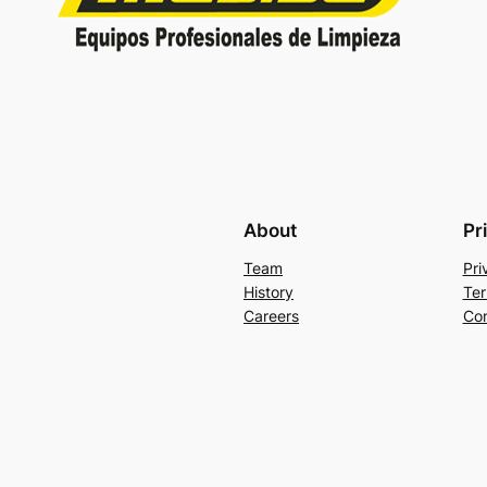
About
Pr
Team
Pri
History
Ter
Careers
Con